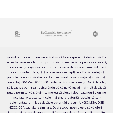
LUCK
CASINO
DON.RO
Jucatul la un cazinou online ar trebui să fie o experiență distractivă. De
accea la cazinouridetop.ro promovăm o manieră de joc responsabilă,
în care clienții noștrii se pot bucura de servicile și divertismentul oferit
de cazinourile online, fără exagerare sau neplăceri. Dacă credeți că
jocurile de noroc vă afectează într-un mod negativ viața, vă rugăm să
contactați 00-1-626 960 3500 pentru ajutor și informații. Dacă decideți
YOJI
să jucați pe bani reali, asigurându-vă că nu vă jucați mai mult decât vă
puteți permite, vă sfătuim ca mereu să alegeți doar cazinourile online
lincețiate. Aceaste sunt cele mai sigure datorită faptului că sunt
reglementate prin lege decătre autorități precum UKGC, MGA, DGE,
NZCC, CGA sau altele similare. Deși scopul nostru este să vă oferim
informații exacte despre modalități sigure de a vă juca online, multe