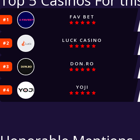
Top 5 Casinos For th
FAV BET
LUCK CASINO
DON.RO
YOJI