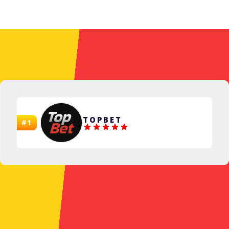
TOPBET