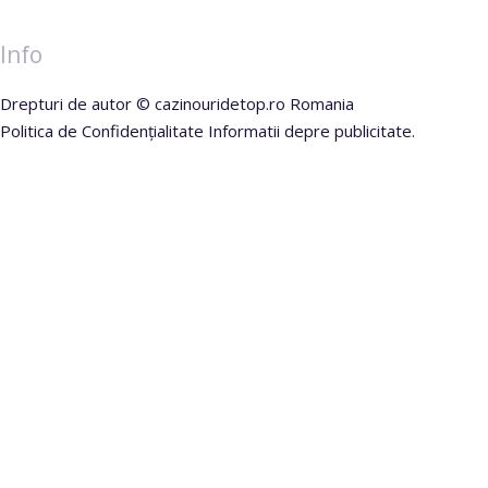
Info
Drepturi de autor © cazinouridetop.ro Romania
Politica de Confidențialitate Informatii depre publicitate.