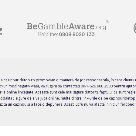
a la cazinouridetop.ro promovăm o manieră de joc responsabilă, în care clienții no
r-un mod negativ viața, vă rugăm să contactați 00-1-626 960 3500 pentru ajutor și
rile online lincețiate. Aceaste sunt cele mai sigure datorită faptului că sunt 
dalități sigure de a vă juca online, multe dintre link-urile de pe cazinouridetop.
vizita un cazinou și a face o depunere. Acest lucru nu va afecta in niciun fel condiț