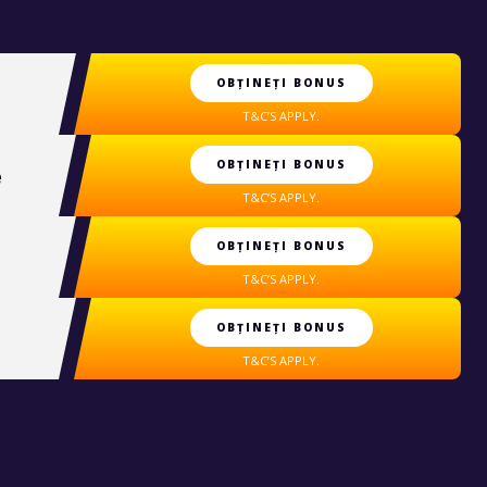
OBȚINEȚI BONUS
T&C’S APPLY.
OBȚINEȚI BONUS
e
T&C’S APPLY.
OBȚINEȚI BONUS
T&C’S APPLY.
OBȚINEȚI BONUS
T&C’S APPLY.