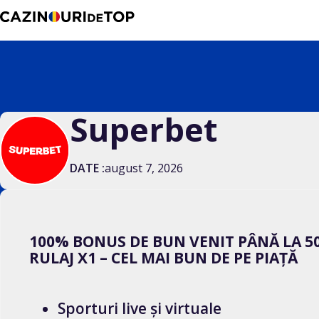
Superbet
DATE :
august 7, 2026
100% BONUS DE BUN VENIT PÂNĂ LA 50
RULAJ X1 – CEL MAI BUN DE PE PIAȚĂ
Sporturi live și virtuale