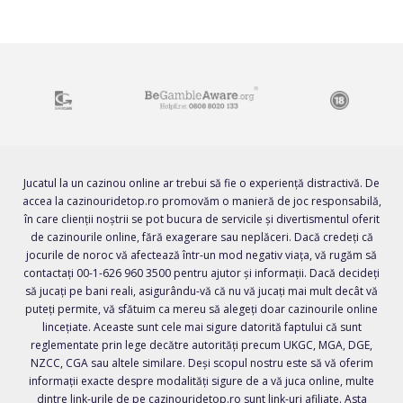
CASINO
DON.RO
Jucatul la un cazinou online ar trebui să fie o experiență distractivă. De
accea la cazinouridetop.ro promovăm o manieră de joc responsabilă,
în care clienții noștrii se pot bucura de servicile și divertismentul oferit
de cazinourile online, fără exagerare sau neplăceri. Dacă credeți că
jocurile de noroc vă afectează într-un mod negativ viața, vă rugăm să
YOJI
contactați 00-1-626 960 3500 pentru ajutor și informații. Dacă decideți
să jucați pe bani reali, asigurându-vă că nu vă jucați mai mult decât vă
puteți permite, vă sfătuim ca mereu să alegeți doar cazinourile online
lincețiate. Aceaste sunt cele mai sigure datorită faptului că sunt
reglementate prin lege decătre autorități precum UKGC, MGA, DGE,
NZCC, CGA sau altele similare. Deși scopul nostru este să vă oferim
informații exacte despre modalități sigure de a vă juca online, multe
dintre link-urile de pe cazinouridetop.ro sunt link-uri afiliate. Asta