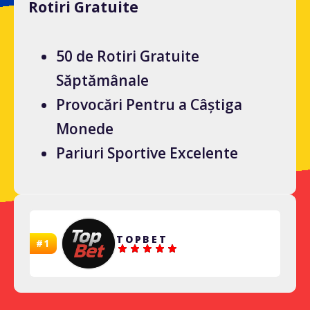
Rotiri Gratuite
50 de Rotiri Gratuite
Săptămânale
Provocări Pentru a Câștiga
Monede
Pariuri Sportive Excelente
TOPBET