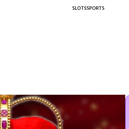
SLOTS
SPORTS
n