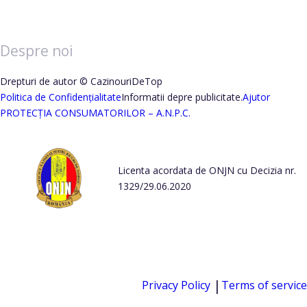
Despre noi
Drepturi de autor © CazinouriDeTop
Politica de Confidențialitate
Informatii depre publicitate.
Ajutor
PROTECȚIA CONSUMATORILOR – A.N.P.C.
Licenta acordata de ONJN cu Decizia nr.
1329/29.06.2020
|
Privacy Policy
Terms of servic