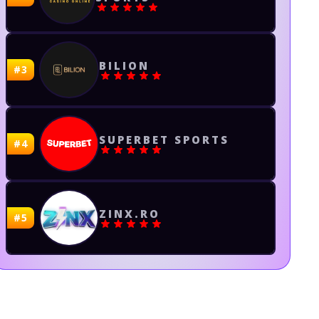
BILION
SUPERBET SPORTS
ZINX.RO