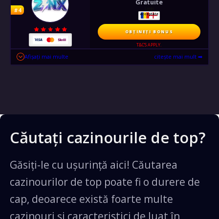
Căutați cazinourile de top?
Găsiți-le cu ușurință aici! Căutarea
Bonus 100% Până la 600 L
Primul Depozit Sport
cazinourilor de top poate fi o durere de
cap, deoarece există foarte multe
cazinouri și caracteristici de luat în
OBȚINEȚI BONUS