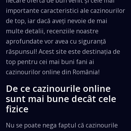
fiecare ofertă de bun venit și cele mai
T&C’S APPLY.
importante caracteristici ale cazinourilor
Afișați mai multe
citeşte
de top, iar dacă aveți nevoie de mai
100% Până la 5000 RON + 5
multe detalii, recenziile noastre
Gratuite
aprofundate vor avea cu siguranță
răspunsul! Acest site este destinația de
OBȚINEȚI BONUS
top pentru cei mai buni fani ai
T&C’S APPLY.
cazinourilor online din România!
Afișați mai multe
citeşte
De ce cazinourile online
sunt mai bune decât cele
fizice
Nu se poate nega faptul că cazinourile