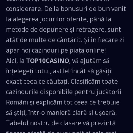
considerare. De la bonusuri de bun venit
T&C’S APPLY.
la alegerea jocurilor oferite, până la
Afișați mai multe
citeşte
metode de depunere și retragere, sunt
30.000
RON
+300 RG bonus
atât de multe de cântărit. Și în fiecare zi
de bun venit
apar noi cazinouri pe piața online!
Aici, la
TOP10CASINO
, vă ajutăm să
OBȚINEȚI BONUS
înțelegeți totul, astfel încât să găsiți
T&C’S APPLY.
exact ceea ce căutați. Clasificăm toate
Afișați mai multe
citeşte
cazinourile disponibile pentru jucătorii
100% BONUS DE BUN VEN
Români și explicăm tot ceea ce trebuie
LA
500
LEI
să știți, într-o manieră clară și ușoară.
Tabelul nostru de clasare vă prezintă
OBȚINEȚI BONUS