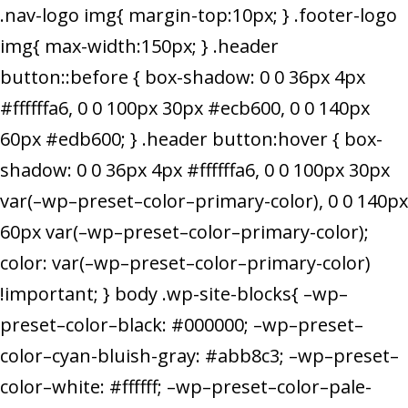
.nav-logo img{ margin-top:10px; } .footer-logo
img{ max-width:150px; } .header
button::before { box-shadow: 0 0 36px 4px
#ffffffa6, 0 0 100px 30px #ecb600, 0 0 140px
60px #edb600; } .header button:hover { box-
shadow: 0 0 36px 4px #ffffffa6, 0 0 100px 30px
var(–wp–preset–color–primary-color), 0 0 140px
60px var(–wp–preset–color–primary-color);
color: var(–wp–preset–color–primary-color)
!important; } body .wp-site-blocks{ –wp–
preset–color–black: #000000; –wp–preset–
color–cyan-bluish-gray: #abb8c3; –wp–preset–
color–white: #ffffff; –wp–preset–color–pale-