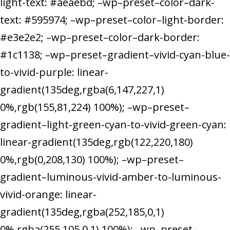
light-text: #aeaebd; –wp–preset–color–dark-
text: #595974; –wp–preset–color–light-border:
#e3e2e2; –wp–preset–color–dark-border:
#1c1138; –wp–preset–gradient–vivid-cyan-blue-
to-vivid-purple: linear-
gradient(135deg,rgba(6,147,227,1)
0%,rgb(155,81,224) 100%); –wp–preset–
gradient–light-green-cyan-to-vivid-green-cyan:
linear-gradient(135deg,rgb(122,220,180)
0%,rgb(0,208,130) 100%); –wp–preset–
gradient–luminous-vivid-amber-to-luminous-
vivid-orange: linear-
gradient(135deg,rgba(252,185,0,1)
0%,rgba(255,105,0,1) 100%); –wp–preset–