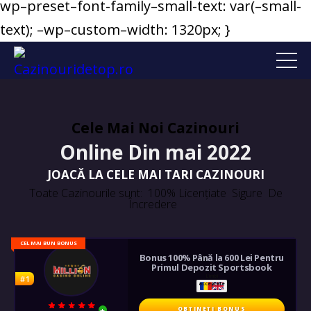
wp–preset–font-family–small-text: var(–small-
text); –wp–custom–width: 1320px; }
Cele Mai Noi Cazinouri
Online Din mai 2022
JOACĂ LA CELE MAI TARI CAZINOURI
Toate Cazinourile sunt: 100% Licențiate Sigure De
Încredere