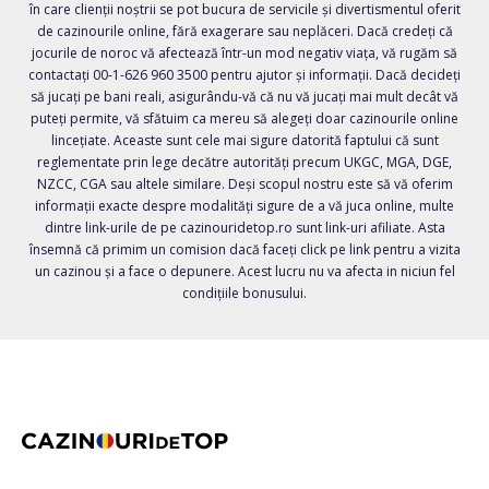
în care clienții noștrii se pot bucura de servicile și divertismentul oferit
de cazinourile online, fără exagerare sau neplăceri. Dacă credeți că
jocurile de noroc vă afectează într-un mod negativ viața, vă rugăm să
contactați 00-1-626 960 3500 pentru ajutor și informații. Dacă decideți
să jucați pe bani reali, asigurându-vă că nu vă jucați mai mult decât vă
puteți permite, vă sfătuim ca mereu să alegeți doar cazinourile online
lincețiate. Aceaste sunt cele mai sigure datorită faptului că sunt
reglementate prin lege decătre autorități precum UKGC, MGA, DGE,
NZCC, CGA sau altele similare. Deși scopul nostru este să vă oferim
informații exacte despre modalități sigure de a vă juca online, multe
dintre link-urile de pe cazinouridetop.ro sunt link-uri afiliate. Asta
însemnă că primim un comision dacă faceți click pe link pentru a vizita
un cazinou și a face o depunere. Acest lucru nu va afecta in niciun fel
condițiile bonusului.